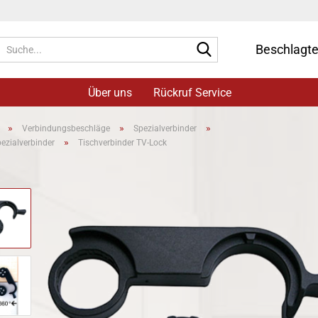
Suche...
Beschlagt
Über uns
Rückruf Service
»
»
»
Verbindungsbeschläge
Spezialverbinder
»
ezialverbinder
Tischverbinder TV-Lock