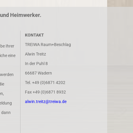
r und Heimwerker.
KONTAKT
TREIWA Raum+Beschlag
abe Ihrer
Alwin Treitz
iche eine
In der Puhl 8
66687 Wadern
 werden
Tel. +49 (0)6871 4202
die
Fax +49 (0)6871 8932
n,
alwin.treitz@treiwa.de
eldung
n dann