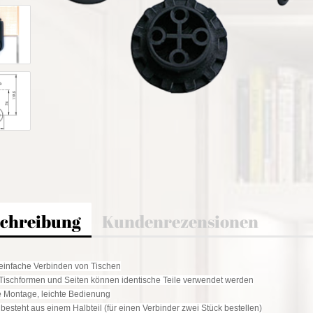
chreibung
Kundenrezensionen
 einfache Verbinden von Tischen
e Tischformen und Seiten können identische Teile verwendet werden
e Montage, leichte Bedienung
 besteht aus einem Halbteil (für einen Verbinder zwei Stück bestellen)