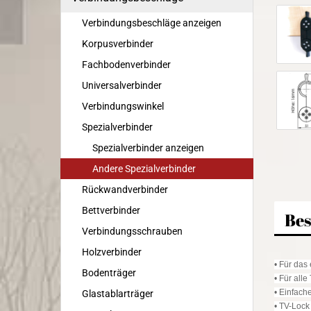
Verbindungsbeschläge anzeigen
Korpusverbinder
Fachbodenverbinder
Universalverbinder
Verbindungswinkel
Spezialverbinder
Spezialverbinder anzeigen
Andere Spezialverbinder
Rückwandverbinder
Bettverbinder
Bes
Verbindungsschrauben
Holzverbinder
• Für das
Bodenträger
• Für all
• Einfach
Glastablarträger
• TV-Lock