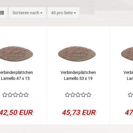
Sortieren nach
pro Seite
Sortieren nach
40 pro Seite
erbinderplättchen
Verbinderplättchen
Verb
Lamello 47 x 15
Lamello 53 x 19
Lam
42,50 EUR
45,73 EUR
47