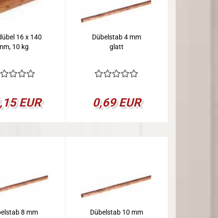
dübel 16 x 140
Dübelstab 4 mm
mm, 10 kg
glatt
,15 EUR
0,69 EUR
elstab 8 mm
Dübelstab 10 mm