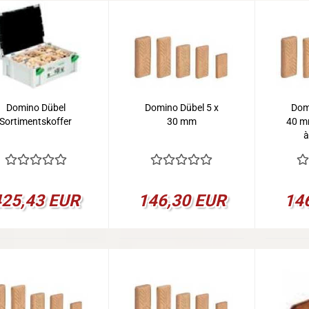
Domino Dübel
Domino Dübel 5 x
Dom
Sortimentskoffer
30 mm
40 m
à
425,43 EUR
146,30 EUR
14