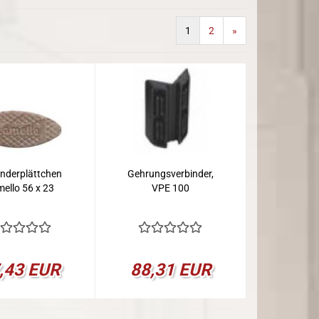
1
2
»
inderplättchen
Gehrungsverbinder,
ello 56 x 23
VPE 100
,43 EUR
88,31 EUR