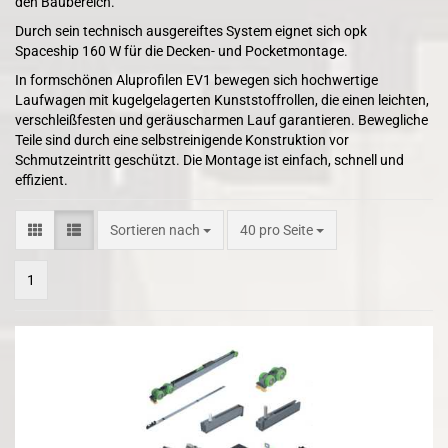
den Baubereich.
Durch sein technisch ausgereiftes System eignet sich opk
Spaceship 160 W für die Decken- und Pocketmontage.
In formschönen Aluprofilen EV1 bewegen sich hochwertige
Laufwagen mit kugelgelagerten Kunststoffrollen, die einen leichten,
verschleißfesten und geräuscharmen Lauf garantieren. Bewegliche
Teile sind durch eine selbstreinigende Konstruktion vor
Schmutzeintritt geschützt. Die Montage ist einfach, schnell und
effizient.
Sortieren nach
pro Seite
Sortieren nach
40 pro Seite
1