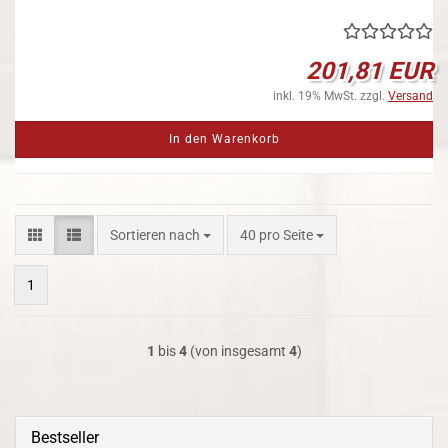
201,81 EUR
inkl. 19% MwSt. zzgl.
Versand
In den Warenkorb
Sortieren nach
pro Seite
Sortieren nach
40 pro Seite
1
1
bis
4
(von insgesamt
4
)
Bestseller