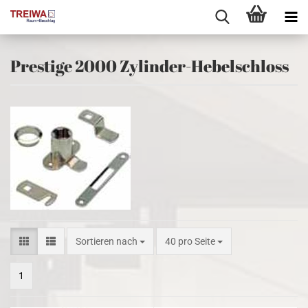
Prestige 2000 Zylinder-Hebelschloss
Sortieren nach
pro Seite
Sortieren nach
40 pro Seite
1