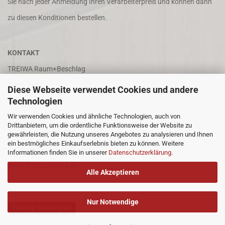
Sie nach jeder Anmeldung Ihren Verarbeiterpreis und können dann
zu diesen Konditionen bestellen.
KONTAKT
TREIWA Raum+Beschlag
Alwin Treitz
Diese Webseite verwendet Cookies und andere
Technologien
In der Puhl 8
Wir verwenden Cookies und ähnliche Technologien, auch von
66687 Wadern
Drittanbietern, um die ordentliche Funktionsweise der Website zu
Tel. +49 (0)6871 4202
gewährleisten, die Nutzung unseres Angebotes zu analysieren und Ihnen
ein bestmögliches Einkaufserlebnis bieten zu können. Weitere
Fax +49 (0)6871 8932
Informationen finden Sie in unserer
Datenschutzerklärung
.
alwin.treitz@treiwa.de
Alle Akzeptieren
Nur Notwendige
Vertrag widerrufen