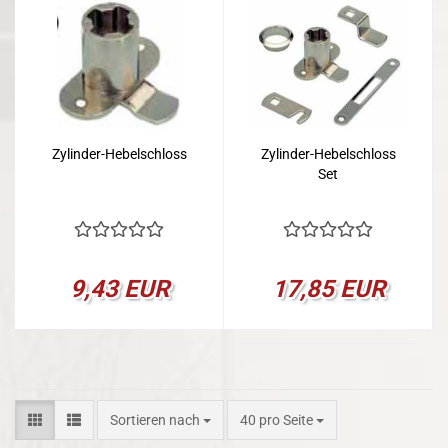
Zylinder-Hebelschloss
Zylinder-Hebelschloss
Set
9,43 EUR
17,85 EUR
Sortieren nach
pro Seite
Sortieren nach
40 pro Seite