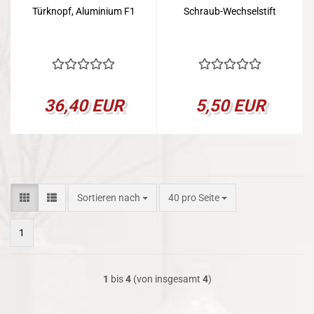
Türknopf, Aluminium F1
Schraub-Wechselstift
36,40 EUR
5,50 EUR
Sortieren nach
pro Seite
Sortieren nach
40 pro Seite
1
1
bis
4
(von insgesamt
4
)