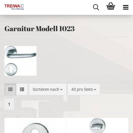
Garnitur Modell 1023
Sortieren nach
pro Seite
Sortieren nach
40 pro Seite
1