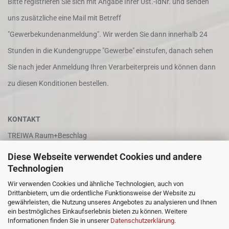
Bitte registrieren Sie sich mit Angabe Ihrer Ust.-IdNr. und senden
uns zusätzliche eine Mail mit Betreff
"Gewerbekundenanmeldung". Wir werden Sie dann innerhalb 24
Stunden in die Kundengruppe "Gewerbe" einstufen, danach sehen
Sie nach jeder Anmeldung Ihren Verarbeiterpreis und können dann
zu diesen Konditionen bestellen.
KONTAKT
TREIWA Raum+Beschlag
Alwin Treitz
Diese Webseite verwendet Cookies und andere
Technologien
In der Puhl 8
Wir verwenden Cookies und ähnliche Technologien, auch von
66687 Wadern
Drittanbietern, um die ordentliche Funktionsweise der Website zu
Tel. +49 (0)6871 4202
gewährleisten, die Nutzung unseres Angebotes zu analysieren und Ihnen
ein bestmögliches Einkaufserlebnis bieten zu können. Weitere
Fax +49 (0)6871 8932
Informationen finden Sie in unserer
Datenschutzerklärung
.