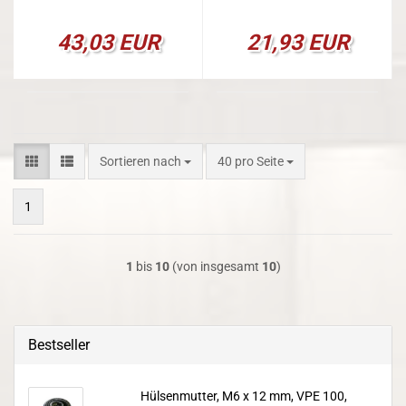
43,03 EUR
21,93 EUR
Sortieren nach
pro Seite
Sortieren nach
40 pro Seite
1
1
bis
10
(von insgesamt
10
)
Bestseller
Hülsenmutter, M6 x 12 mm, VPE 100,