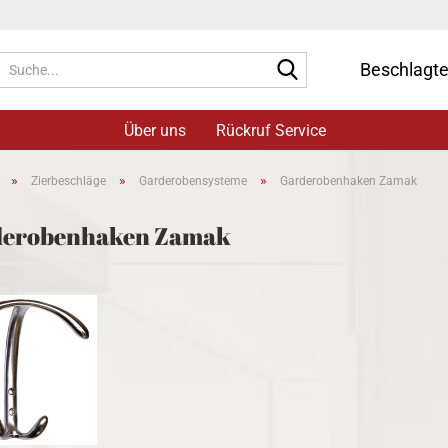
Suche...
Beschlagt
Über uns
Rückruf Service
»
»
»
Zierbeschläge
Garderobensysteme
Garderobenhaken Zamak
derobenhaken Zamak