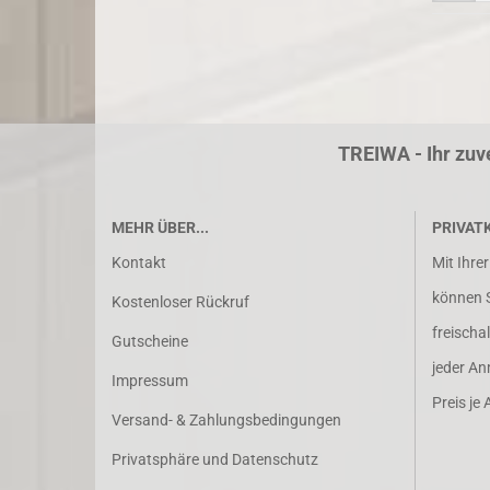
TREIWA - Ihr zuv
MEHR ÜBER...
PRIVAT
Kontakt
Mit Ihre
können Si
Kostenloser Rückruf
freischa
Gutscheine
jeder An
Impressum
Preis je A
Versand- & Zahlungsbedingungen
Privatsphäre und Datenschutz