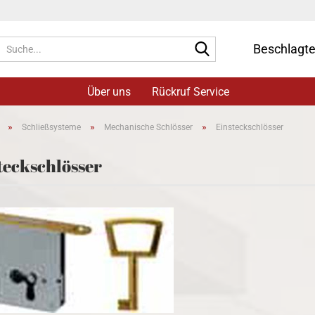
Suche...
Beschlagt
Über uns
Rückruf Service
»
»
»
Schließsysteme
Mechanische Schlösser
Einsteckschlösser
teckschlösser