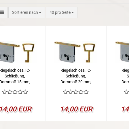
Sortieren nach
pro Seite
Sortieren nach
40 pro Seite
Riegelschloss, IC-
Riegelschloss, IC-
Rieg
Schließung,
Schließung,
S
Dornmaß 15 mm,
Dornmaß 20 mm,
Dor
Links
Links
14,00 EUR
14,00 EUR
14