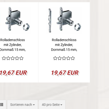
Rolladenschloss
Rolladenschloss
mit Zylinder,
mit Zylinder,
Dornmaß 15 mm,
Dornmaß 15 mm,
Rechts
LAD
19,67 EUR
19,67 EUR
Sortieren nach
pro Seite
Sortieren nach
40 pro Seite