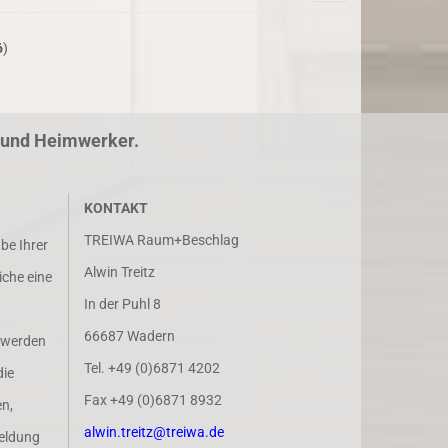
6
)
r und Heimwerker.
KONTAKT
TREIWA Raum+Beschlag
abe Ihrer
Alwin Treitz
iche eine
In der Puhl 8
66687 Wadern
 werden
Tel. +49 (0)6871 4202
die
Fax +49 (0)6871 8932
n,
alwin.treitz@treiwa.de
eldung