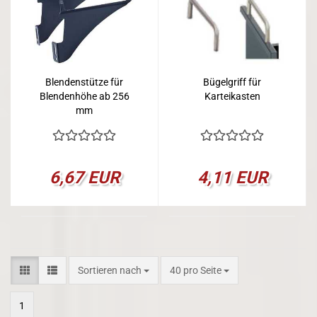
Blendenstütze für
Bügelgriff für
Blendenhöhe ab 256
Karteikasten
mm
6,67 EUR
4,11 EUR
Sortieren nach
pro Seite
Sortieren nach
40 pro Seite
1