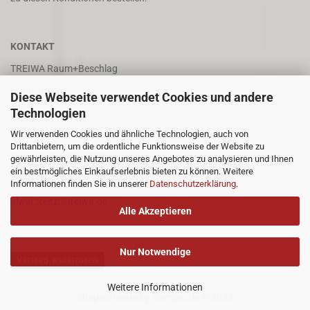
KONTAKT
TREIWA Raum+Beschlag
Alwin Treitz
Diese Webseite verwendet Cookies und andere
Technologien
In der Puhl 8
Wir verwenden Cookies und ähnliche Technologien, auch von
66687 Wadern
Drittanbietern, um die ordentliche Funktionsweise der Website zu
Tel. +49 (0)6871 4202
gewährleisten, die Nutzung unseres Angebotes zu analysieren und Ihnen
ein bestmögliches Einkaufserlebnis bieten zu können. Weitere
Fax +49 (0)6871 8932
Informationen finden Sie in unserer
Datenschutzerklärung
.
alwin.treitz@treiwa.de
Alle Akzeptieren
Nur Notwendige
Vertrag widerrufen
Weitere Informationen
Shopsoftware
by Gambio.de © 2025