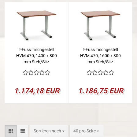
T-Fuss Tischgestell
T-Fuss Tischgestell
HVM 470, 1400 x 800
HVM 470, 1600 x 800
mm Steh/Sitz
mm Steh/Sitz
1.174,18 EUR
1.186,75 EUR
Sortieren nach
pro Seite
Sortieren nach
40 pro Seite