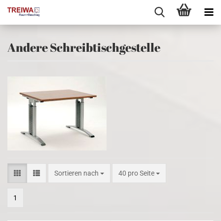
Andere Schreibtischgestelle
Sortieren nach
pro Seite
Sortieren nach
40 pro Seite
1