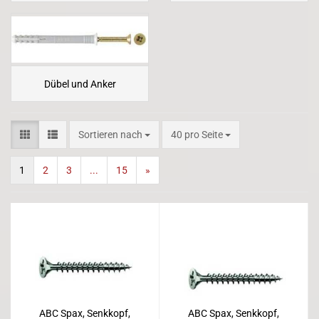
Dübel und Anker
Sortieren nach
pro Seite
Sortieren nach
40 pro Seite
1
2
3
...
15
»
ABC Spax, Senkkopf,
ABC Spax, Senkkopf,