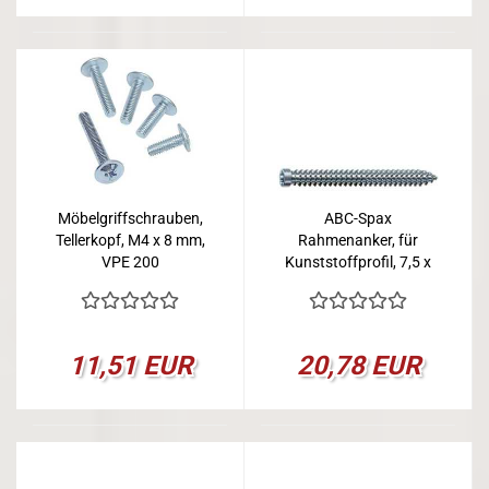
Möbelgriffschrauben,
ABC-Spax
Tellerkopf, M4 x 8 mm,
Rahmenanker, für
VPE 200
Kunststoffprofil, 7,5 x
40 mm, VPE 100
11,51 EUR
20,78 EUR