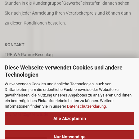
Stunden in die Kundengruppe "Gewerbe" einstufen, danach sehen
Sie nach jeder Anmeldung Ihren Verarbeiterpreis und können dann
zu diesen Konditionen bestellen.
KONTAKT
TREIWA Raum+Beschlag
Alwin Treitz
Diese Webseite verwendet Cookies und andere
Technologien
In der Puhl 8
Wir verwenden Cookies und ähnliche Technologien, auch von
66687 Wadern
Drittanbietern, um die ordentliche Funktionsweise der Website zu
Tel. +49 (0)6871 4202
gewährleisten, die Nutzung unseres Angebotes zu analysieren und Ihnen
ein bestmögliches Einkaufserlebnis bieten zu können. Weitere
Fax +49 (0)6871 8932
Informationen finden Sie in unserer
Datenschutzerklärung
.
alwin.treitz@treiwa.de
Alle Akzeptieren
Nur Notwendige