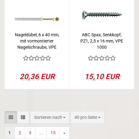
Nageldübel, 6 x 40 mm,
ABC Spax, Senkkopf,
mit vormontierter
PZ1, 2,5 x 16 mm, VPE
Nagelschraube, VPE
1000
100
20,36 EUR
15,10 EUR
Sortieren nach
pro Seite
Sortieren nach
40 pro Seite
1
2
3
...
15
»