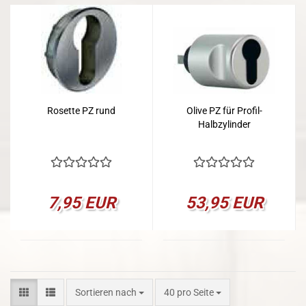
Rosette PZ rund
Olive PZ für Profil-
Halbzylinder
7,95 EUR
53,95 EUR
Sortieren nach
pro Seite
Sortieren nach
40 pro Seite