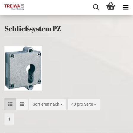
Schließsystem PZ
Sortieren nach
pro Seite
Sortieren nach
40 pro Seite
1