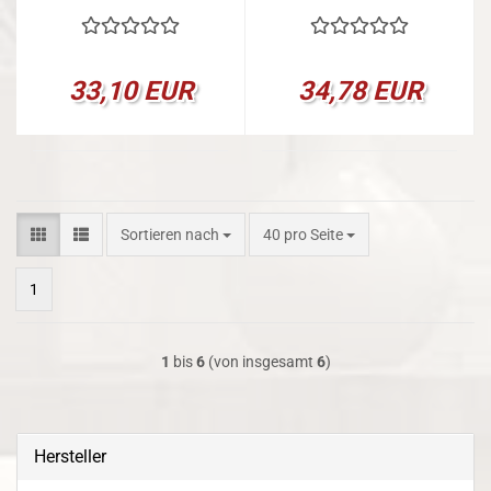
33,10 EUR
34,78 EUR
Sortieren nach
pro Seite
Sortieren nach
40 pro Seite
1
1
bis
6
(von insgesamt
6
)
Hersteller