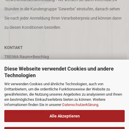
Stunden in die Kundengruppe "Gewerbe" einstufen, danach sehen
Sie nach jeder Anmeldung Ihren Verarbeiterpreis und können dann
zu diesen Konditionen bestellen.
KONTAKT
TREIWA Raum+Beschlag
Alwin Treitz
Diese Webseite verwendet Cookies und andere
Technologien
In der Puhl 8
Wir verwenden Cookies und ähnliche Technologien, auch von
66687 Wadern
Drittanbietern, um die ordentliche Funktionsweise der Website zu
Tel. +49 (0)6871 4202
gewährleisten, die Nutzung unseres Angebotes zu analysieren und Ihnen
ein bestmögliches Einkaufserlebnis bieten zu können. Weitere
Fax +49 (0)6871 8932
Informationen finden Sie in unserer
Datenschutzerklärung
.
alwin.treitz@treiwa.de
Alle Akzeptieren