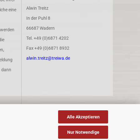
Alwin Treitz
iche eine
In der Puhl 8
66687 Wadern
 werden
Tel. +49 (0)6871 4202
die
Fax +49 (0)6871 8932
n,
alwin.treitz@treiwa.de
eldung
n dann
Alle Akzeptieren
Nur Notwendige