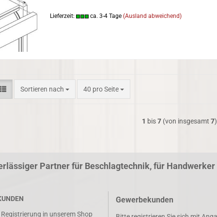
Lieferzeit:
ca. 3-4 Tage
(Ausland abweichend)
Sortieren nach
pro Seite
Sortieren nach
40 pro Seite
1
bis
7
(von insgesamt
7
)
erlässiger Partner für Beschlagtechnik, für Handwerke
KUNDEN
Gewerbekunden
r Registrierung in unserem Shop
Bitte registrieren Sie sich mit Ang