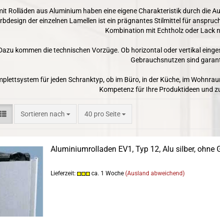
it Rolläden aus Aluminium haben eine eigene Charakteristik durch die A
rbdesign der einzelnen Lamellen ist ein prägnantes Stilmittel für anspruch
Kombination mit Echtholz oder Lack n
Dazu kommen die technischen Vorzüge. Ob horizontal oder vertikal einge
Gebrauchsnutzen sind garant
plettsystem für jeden Schranktyp, ob im Büro, in der Küche, im Wohnrau
Kompetenz für Ihre Produktideen und zu
Sortieren nach
pro Seite
Sortieren nach
40 pro Seite
Aluminiumrolladen EV1, Typ 12, Alu silber, ohne G
Lieferzeit:
ca. 1 Woche
(Ausland abweichend)