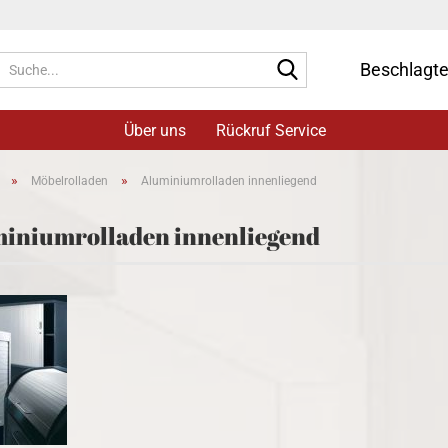
Suche...
Beschlagt
Über uns
Rückruf Service
»
»
Möbelrolladen
Aluminiumrolladen innenliegend
iniumrolladen innenliegend