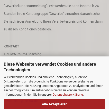
"Gewerbekundenanmeldung". Wir werden Sie dann innerhalb 24
Stunden in die Kundengruppe "Gewerbe" einstufen, danach sehen
Sie nach jeder Anmeldung Ihren Verarbeiterpreis und können dann
zu diesen Konditionen bestellen.
KONTAKT
TREIWA Raum+Beschlag
Alwin Treitz
Diese Webseite verwendet Cookies und andere
Technologien
In der Puhl 8
Wir verwenden Cookies und ähnliche Technologien, auch von
66687 Wadern
Drittanbietern, um die ordentliche Funktionsweise der Website zu
Tel. +49 (0)6871 4202
gewährleisten, die Nutzung unseres Angebotes zu analysieren und Ihnen
ein bestmögliches Einkaufserlebnis bieten zu können. Weitere
Fax +49 (0)6871 8932
Informationen finden Sie in unserer
Datenschutzerklärung
.
alwin.treitz@treiwa.de
Alle Akzeptieren