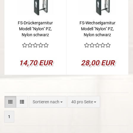
FS-Drückergarnitur
FS-Wechselgarnitur
Modell "Nylon" PZ,
Modell "Nylon" PZ,
Nylon schwarz
Nylon schwarz
14,70 EUR
28,00 EUR
Sortieren nach
pro Seite
Sortieren nach
40 pro Seite
1