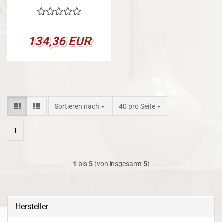
134,36 EUR
Sortieren nach
pro Seite
Sortieren nach
40 pro Seite
1
1
bis
5
(von insgesamt
5
)
Hersteller