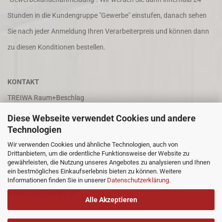
Stunden in die Kundengruppe "Gewerbe" einstufen, danach sehen
Sie nach jeder Anmeldung Ihren Verarbeiterpreis und können dann
zu diesen Konditionen bestellen.
KONTAKT
TREIWA Raum+Beschlag
Alwin Treitz
Diese Webseite verwendet Cookies und andere
Technologien
In der Puhl 8
Wir verwenden Cookies und ähnliche Technologien, auch von
66687 Wadern
Drittanbietern, um die ordentliche Funktionsweise der Website zu
Tel. +49 (0)6871 4202
gewährleisten, die Nutzung unseres Angebotes zu analysieren und Ihnen
ein bestmögliches Einkaufserlebnis bieten zu können. Weitere
Fax +49 (0)6871 8932
Informationen finden Sie in unserer
Datenschutzerklärung
.
alwin.treitz@treiwa.de
Alle Akzeptieren