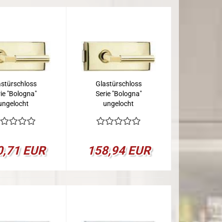
astürschloss
Glastürschloss
ie "Bologna"
Serie "Bologna"
ungelocht
ungelocht
0,71 EUR
158,94 EUR