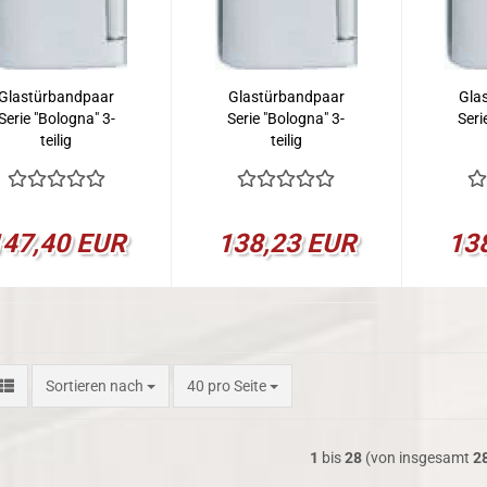
Glastürbandpaar
Glastürbandpaar
Gla
Serie "Bologna" 3-
Serie "Bologna" 3-
Seri
teilig
teilig
147,40 EUR
138,23 EUR
13
Sortieren nach
pro Seite
Sortieren nach
40 pro Seite
1
bis
28
(von insgesamt
2