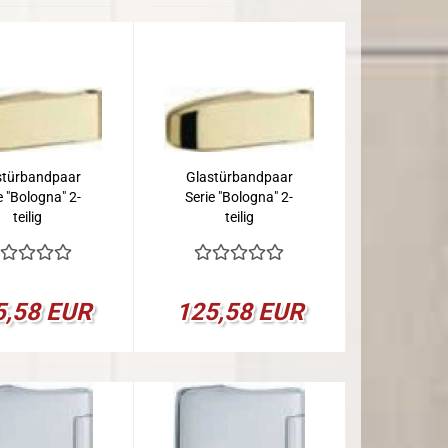
stürbandpaar
Glastürbandpaar
e "Bologna" 2-
Serie "Bologna" 2-
teilig
teilig
5,58 EUR
125,58 EUR