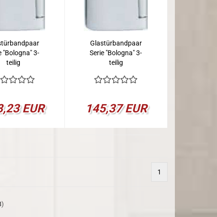
stürbandpaar
Glastürbandpaar
e "Bologna" 3-
Serie "Bologna" 3-
teilig
teilig
8,23 EUR
145,37 EUR
1
8
)