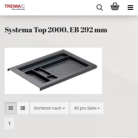
Systema Top 2000, EB 292 mm
Sortieren nach
pro Seite
Sortieren nach
40 pro Seite
1