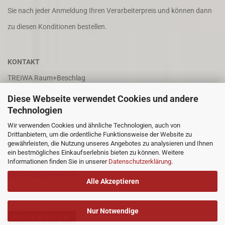
Sie nach jeder Anmeldung Ihren Verarbeiterpreis und können dann
zu diesen Konditionen bestellen.
KONTAKT
TREIWA Raum+Beschlag
Alwin Treitz
Diese Webseite verwendet Cookies und andere
Technologien
In der Puhl 8
Wir verwenden Cookies und ähnliche Technologien, auch von
66687 Wadern
Drittanbietern, um die ordentliche Funktionsweise der Website zu
Tel. +49 (0)6871 4202
gewährleisten, die Nutzung unseres Angebotes zu analysieren und Ihnen
ein bestmögliches Einkaufserlebnis bieten zu können. Weitere
Fax +49 (0)6871 8932
Informationen finden Sie in unserer
Datenschutzerklärung
.
alwin.treitz@treiwa.de
Alle Akzeptieren
Nur Notwendige
Vertrag widerrufen