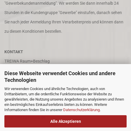
"Gewerbekundenanmeldung". Wir werden Sie dann innerhalb 24
Stunden in die Kundengruppe "Gewerbe" einstufen, danach sehen
Sie nach jeder Anmeldung Ihren Verarbeiterpreis und können dann
zu diesen Konditionen bestellen.
KONTAKT
TREIWA Raum+Beschlag
Alwin Treitz
Diese Webseite verwendet Cookies und andere
Technologien
In der Puhl 8
Wir verwenden Cookies und ähnliche Technologien, auch von
66687 Wadern
Drittanbietern, um die ordentliche Funktionsweise der Website zu
Tel. +49 (0)6871 4202
gewährleisten, die Nutzung unseres Angebotes zu analysieren und Ihnen
ein bestmögliches Einkaufserlebnis bieten zu können. Weitere
Fax +49 (0)6871 8932
Informationen finden Sie in unserer
Datenschutzerklärung
.
alwin.treitz@treiwa.de
Alle Akzeptieren