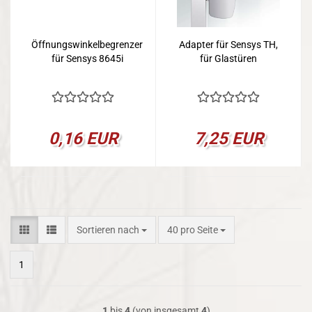
Öffnungswinkelbegrenzer
Adapter für Sensys TH,
für Sensys 8645i
für Glastüren
0,16 EUR
7,25 EUR
Sortieren nach
pro Seite
Sortieren nach
40 pro Seite
1
1
bis
4
(von insgesamt
4
)