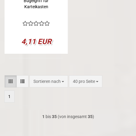
Bügelgriff für
Karteikasten
4,11 EUR
Sortieren nach
pro Seite
Sortieren nach
40 pro Seite
1
1
bis
35
(von insgesamt
35
)