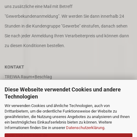
uns zusätzliche eine Mail mit Betreff
"Gewerbekundenanmeldung". Wir werden Sie dann innerhalb 24
Stunden in die Kundengruppe "Gewerbe" einstufen, danach sehen
Sie nach jeder Anmeldung Ihren Verarbeiterpreis und können dann
zu diesen Konditionen bestellen.
KONTAKT
TREIWA Raum+Beschlag
Alwin Treitz
Diese Webseite verwendet Cookies und andere
Technologien
In der Puhl 8
Wir verwenden Cookies und ähnliche Technologien, auch von
66687 Wadern
Drittanbietern, um die ordentliche Funktionsweise der Website zu
Tel. +49 (0)6871 4202
gewährleisten, die Nutzung unseres Angebotes zu analysieren und Ihnen
ein bestmögliches Einkaufserlebnis bieten zu können. Weitere
Fax +49 (0)6871 8932
Informationen finden Sie in unserer
Datenschutzerklärung
.
alwin.treitz@treiwa.de