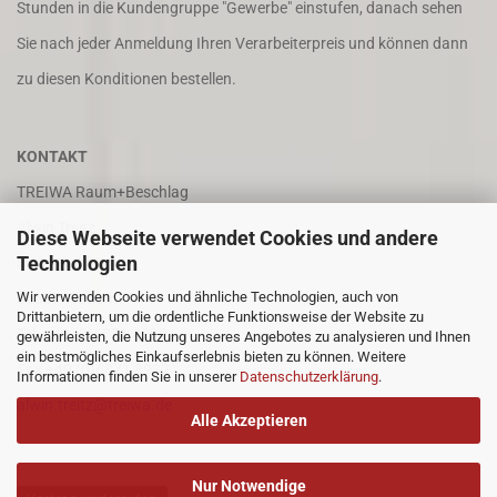
Stunden in die Kundengruppe "Gewerbe" einstufen, danach sehen
Sie nach jeder Anmeldung Ihren Verarbeiterpreis und können dann
zu diesen Konditionen bestellen.
KONTAKT
TREIWA Raum+Beschlag
Alwin Treitz
Diese Webseite verwendet Cookies und andere
Technologien
In der Puhl 8
Wir verwenden Cookies und ähnliche Technologien, auch von
66687 Wadern
Drittanbietern, um die ordentliche Funktionsweise der Website zu
Tel. +49 (0)6871 4202
gewährleisten, die Nutzung unseres Angebotes zu analysieren und Ihnen
ein bestmögliches Einkaufserlebnis bieten zu können. Weitere
Fax +49 (0)6871 8932
Informationen finden Sie in unserer
Datenschutzerklärung
.
alwin.treitz@treiwa.de
Alle Akzeptieren
Nur Notwendige