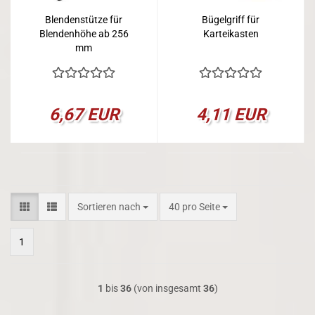
Blendenstütze für
Bügelgriff für
Blendenhöhe ab 256
Karteikasten
mm
6,67 EUR
4,11 EUR
Sortieren nach
pro Seite
Sortieren nach
40 pro Seite
1
1
bis
36
(von insgesamt
36
)