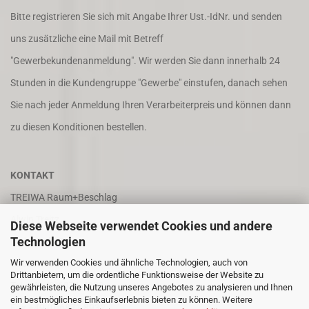
Bitte registrieren Sie sich mit Angabe Ihrer Ust.-IdNr. und senden
uns zusätzliche eine Mail mit Betreff
"Gewerbekundenanmeldung". Wir werden Sie dann innerhalb 24
Stunden in die Kundengruppe "Gewerbe" einstufen, danach sehen
Sie nach jeder Anmeldung Ihren Verarbeiterpreis und können dann
zu diesen Konditionen bestellen.
KONTAKT
TREIWA Raum+Beschlag
Alwin Treitz
Diese Webseite verwendet Cookies und andere
Technologien
In der Puhl 8
Wir verwenden Cookies und ähnliche Technologien, auch von
66687 Wadern
Drittanbietern, um die ordentliche Funktionsweise der Website zu
Tel. +49 (0)6871 4202
gewährleisten, die Nutzung unseres Angebotes zu analysieren und Ihnen
ein bestmögliches Einkaufserlebnis bieten zu können. Weitere
Fax +49 (0)6871 8932