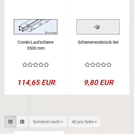
Combi-Laufschiene
Schienenendstück-Set
3500 mm
114,65 EUR
9,80 EUR
Sortieren nach
pro Seite
Sortieren nach
40 pro Seite