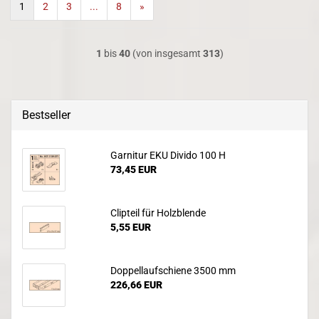
1
2
3
...
8
»
1
bis
40
(von insgesamt
313
)
Bestseller
Garnitur EKU Divido 100 H
73,45 EUR
Clipteil für Holzblende
5,55 EUR
Doppellaufschiene 3500 mm
226,66 EUR