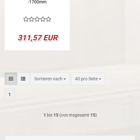
-1700mm
311,57 EUR
Sortieren nach
pro Seite
Sortieren nach
40 pro Seite
1
1
bis
15
(von insgesamt
15
)