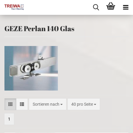
GEZE Perlan 140 Glas
Sortieren nach
pro Seite
Sortieren nach
40 pro Seite
1