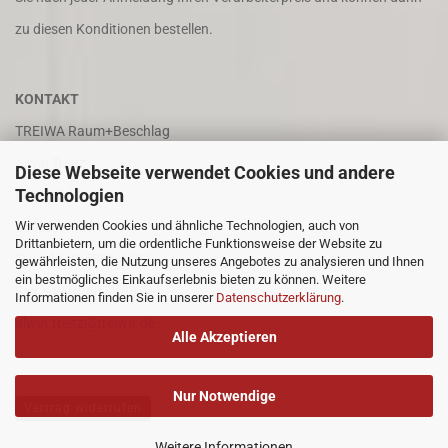
zu diesen Konditionen bestellen.
KONTAKT
TREIWA Raum+Beschlag
Alwin Treitz
Diese Webseite verwendet Cookies und andere
Technologien
In der Puhl 8
Wir verwenden Cookies und ähnliche Technologien, auch von
66687 Wadern
Drittanbietern, um die ordentliche Funktionsweise der Website zu
Tel. +49 (0)6871 4202
gewährleisten, die Nutzung unseres Angebotes zu analysieren und Ihnen
ein bestmögliches Einkaufserlebnis bieten zu können. Weitere
Fax +49 (0)6871 8932
Informationen finden Sie in unserer
Datenschutzerklärung
.
alwin.treitz@treiwa.de
Alle Akzeptieren
Nur Notwendige
Vertrag widerrufen
Weitere Informationen