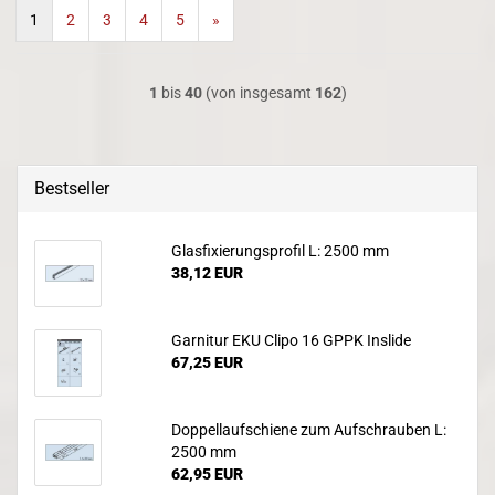
1
2
3
4
5
»
1
bis
40
(von insgesamt
162
)
Bestseller
Glasfixierungsprofil L: 2500 mm
38,12 EUR
Garnitur EKU Clipo 16 GPPK Inslide
67,25 EUR
Doppellaufschiene zum Aufschrauben L:
2500 mm
62,95 EUR