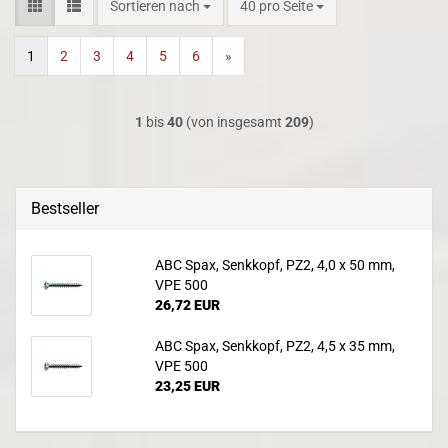
Sortieren nach
pro Seite
Sortieren nach
40 pro Seite
1
2
3
4
5
6
»
1
bis
40
(von insgesamt
209
)
Bestseller
ABC Spax, Senkkopf, PZ2, 4,0 x 50 mm,
VPE 500
26,72 EUR
ABC Spax, Senkkopf, PZ2, 4,5 x 35 mm,
VPE 500
23,25 EUR