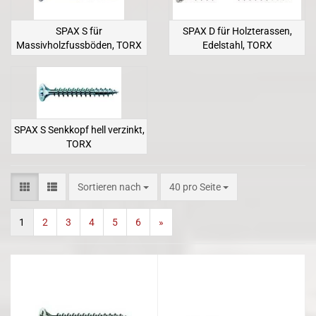
SPAX S für
SPAX D für Holzterassen,
Massivholzfussböden, TORX
Edelstahl, TORX
SPAX S Senkkopf hell verzinkt,
TORX
Sortieren nach
pro Seite
Sortieren nach
40 pro Seite
1
2
3
4
5
6
»