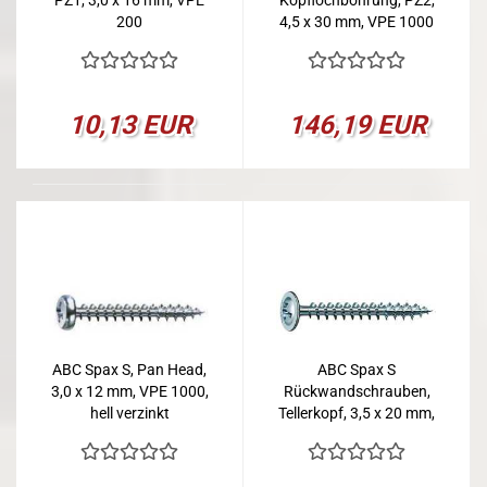
PZ1, 3,0 x 16 mm, VPE
Kopflochbohrung, PZ2,
200
4,5 x 30 mm, VPE 1000
10,13 EUR
146,19 EUR
ABC Spax S, Pan Head,
ABC Spax S
3,0 x 12 mm, VPE 1000,
Rückwandschrauben,
hell verzinkt
Tellerkopf, 3,5 x 20 mm,
VPE 3000