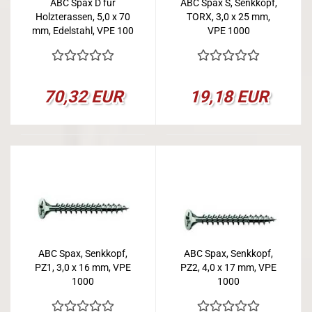
ABC Spax D für
ABC Spax S, Senkkopf,
Holzterassen, 5,0 x 70
TORX, 3,0 x 25 mm,
mm, Edelstahl, VPE 100
VPE 1000
70,32 EUR
19,18 EUR
ABC Spax, Senkkopf,
ABC Spax, Senkkopf,
PZ1, 3,0 x 16 mm, VPE
PZ2, 4,0 x 17 mm, VPE
1000
1000