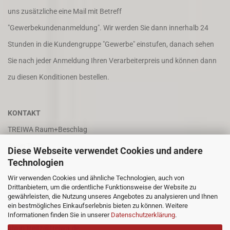
uns zusätzliche eine Mail mit Betreff
"Gewerbekundenanmeldung". Wir werden Sie dann innerhalb 24
Stunden in die Kundengruppe "Gewerbe" einstufen, danach sehen
Sie nach jeder Anmeldung Ihren Verarbeiterpreis und können dann
zu diesen Konditionen bestellen.
KONTAKT
TREIWA Raum+Beschlag
Alwin Treitz
Diese Webseite verwendet Cookies und andere
Technologien
In der Puhl 8
Wir verwenden Cookies und ähnliche Technologien, auch von
66687 Wadern
Drittanbietern, um die ordentliche Funktionsweise der Website zu
Tel. +49 (0)6871 4202
gewährleisten, die Nutzung unseres Angebotes zu analysieren und Ihnen
ein bestmögliches Einkaufserlebnis bieten zu können. Weitere
Fax +49 (0)6871 8932
Informationen finden Sie in unserer
Datenschutzerklärung
.
alwin.treitz@treiwa.de