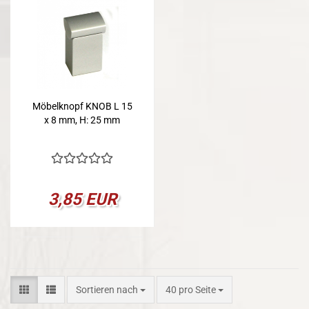
Möbelknopf KNOB L 15
x 8 mm, H: 25 mm
3,85 EUR
Sortieren nach
pro Seite
Sortieren nach
40 pro Seite